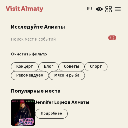
RU
Исследуйте Алматы
Очистить фильтр
Новости
Концерт
Блог
Советы
Спорт
Рекомендуем
Мясо и рыба
Дата и время
Погода в Алматы
26°
Популярные места
C
Jennifer Lopez в Алматы
Подробнее
Мероприятия