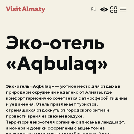
RU
Эко-отель
«Aqbulaq»
Новости
Эко-отель «Aqbulaq»
— уютное место для отдыха в
Дата и время
Погода в Алматы
природном окружении недалеко от Алматы, где
26°
комфорт гармонично сочетается с атмосферой тишины
C
и уединения. Отель привлекает туристов,
стремящихся отдохнуть от городского ритма и
провести время на свежем воздухе.
Мероприятия
Территория эко-отеля органично вписана в ландшафт,
а номера и домики оформлены с акцентом на