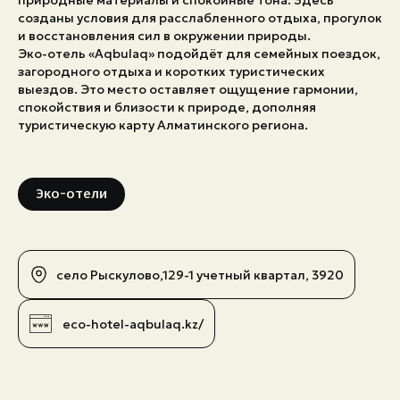
природные материалы и спокойные тона. Здесь
созданы условия для расслабленного отдыха, прогулок
Экстренные номера
и восстановления сил в окружении природы.
Эко-отель «Aqbulaq» подойдёт для семейных поездок,
загородного отдыха и коротких туристических
выездов. Это место оставляет ощущение гармонии,
спокойствия и близости к природе, дополняя
туристическую карту Алматинского региона.
Эко-отели
село Рыскулово,129-1 учетный квартал, 3920
eco-hotel-aqbulaq.kz/