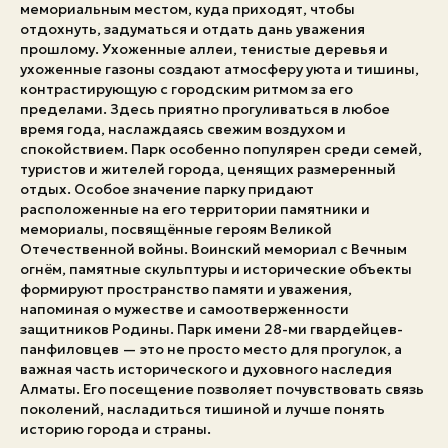
мемориальным местом, куда приходят, чтобы
отдохнуть, задуматься и отдать дань уважения
Экстренные номера
прошлому. Ухоженные аллеи, тенистые деревья и
ухоженные газоны создают атмосферу уюта и тишины,
контрастирующую с городским ритмом за его
пределами. Здесь приятно прогуливаться в любое
время года, наслаждаясь свежим воздухом и
спокойствием. Парк особенно популярен среди семей,
туристов и жителей города, ценящих размеренный
отдых. Особое значение парку придают
расположенные на его территории памятники и
мемориалы, посвящённые героям Великой
Отечественной войны. Воинский мемориал с Вечным
огнём, памятные скульптуры и исторические объекты
формируют пространство памяти и уважения,
напоминая о мужестве и самоотверженности
защитников Родины. Парк имени 28-ми гвардейцев-
панфиловцев — это не просто место для прогулок, а
важная часть исторического и духовного наследия
Алматы. Его посещение позволяет почувствовать связь
поколений, насладиться тишиной и лучше понять
историю города и страны.