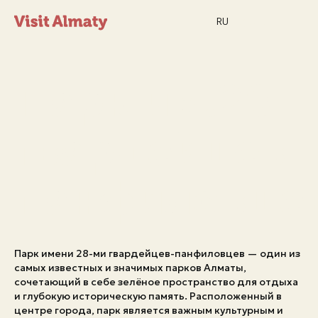
RU
Парк им.28
гвардейцев-
Новости
панфиловце
Дата и время
Погода в Алматы
26°
C
Парк имени 28-ми гвардейцев-панфиловцев — один из
самых известных и значимых парков Алматы,
сочетающий в себе зелёное пространство для отдыха
Мероприятия
и глубокую историческую память. Расположенный в
центре города, парк является важным культурным и