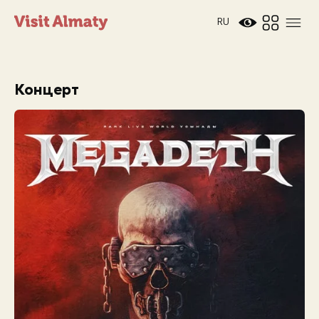
RU
Концерт
Новости
Дата и время
Погода в Алматы
26°
C
Мероприятия