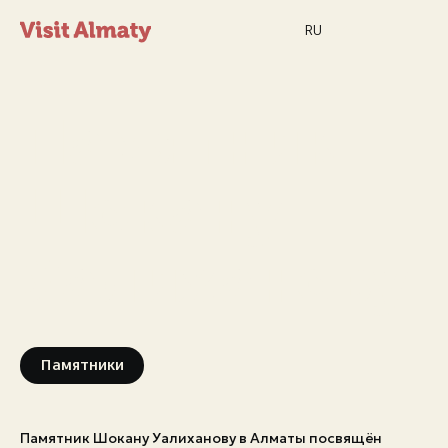
RU
Памятник
Шокану
Новости
Уалиханову
Дата и время
Погода в Алматы
26°
C
Памятники
Мероприятия
Памятник Шокану Уалиханову в Алматы посвящён