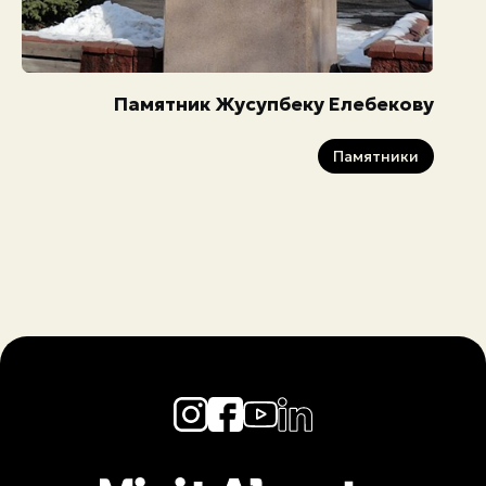
Памятник Жусупбеку Елебекову
Памятники