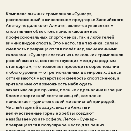
Экстренные номера
Комплекс лыжных трамплинов «Сункар»,
расположенный в живописном предгорье Заилийского
Алатау недалеко от Алматы, является уникальным
спортивным объектом, привлекающим как
профессиональных спортсменов, так и любителей
зимних видов спорта. Это место, где техника, сила и
смелость превращаются в полёт над заснеженными
склонами. «Сункар» состоит из нескольких трамплинов
разной высоты, соответствующих международным
стандартам, что позволяет проводить соревнования
любого уровня — от региональных до мировых. Здесь
оттачиваются мастерство и смелость спортсменов, а
зрители имеют возможность наблюдать
захватывающие прыжки, полные адреналина и грации.
Кроме спортивной составляющей, комплекс
привлекает туристов своей живописной природой.
Чистый горный воздух, вид на Алматы и
величественные горные хребты создают
незабываемую атмосферу. Летом «Сункар»
превращается в популярное место для пеших
прогулок, фотоохоты и активного отдыха на свежем