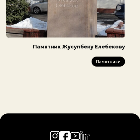
Памятник Жусупбеку Елебекову
Памятники