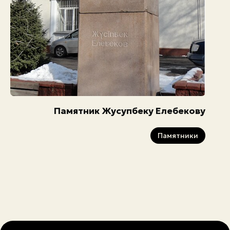
Памятник Жусупбеку Елебекову
Памятники