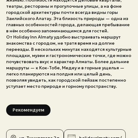
жизнью. Поблизости находятся деловые кварталы,
театры, рестораны и прогулочные улицы, а на фоне
Экстренные номера
городской архитектуры почти всегда видны горы
Заилийского Алатау. Эта близость природы — одна из
главных особенностей города, делающая пребывание
в нём особенно запоминающимся для гостей.
От Holiday Inn Almaty удобно выстраивать маршрут
знакомства с городом, не тратя время на долгие
переезды. В нескольких минутах находятся культурные
площадки, музеи и гастрономические точки, где можно
почувствовать вкус и характер Алматы. Более дальние
маршруты — к Кок-Тобе, Медеу и в горные ущелья —
легко планируются на полдня или целый день,
позволяя увидеть, как городской пейзаж постепенно
уступает место природе и горному пространству.
Рекомендуем
ул. Тимирязева 2д
holidayalmaty.com/