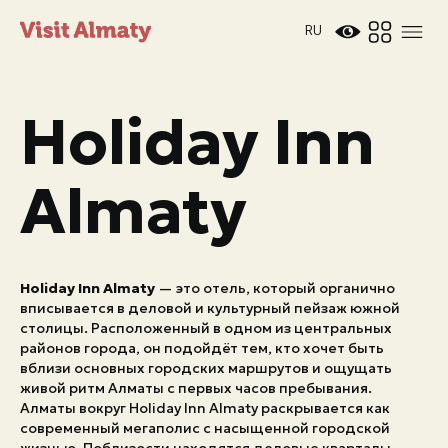
RU
Holiday Inn
Almaty
Новости
Holiday Inn Almaty
— это отель, который органично
Дата и время
Погода в Алматы
вписывается в деловой и культурный пейзаж южной
26°
столицы. Расположенный в одном из центральных
C
районов города, он подойдёт тем, кто хочет быть
вблизи основных городских маршрутов и ощущать
живой ритм Алматы с первых часов пребывания.
Мероприятия
Алматы вокруг Holiday Inn Almaty раскрывается как
современный мегаполис с насыщенной городской