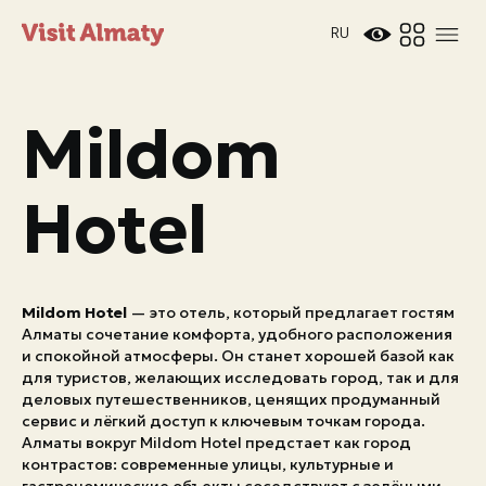
RU
Mildom
Hotel
Новости
Mildom Hotel
— это отель, который предлагает гостям
Дата и время
Погода в Алматы
Алматы сочетание комфорта, удобного расположения
26°
и спокойной атмосферы. Он станет хорошей базой как
C
для туристов, желающих исследовать город, так и для
деловых путешественников, ценящих продуманный
сервис и лёгкий доступ к ключевым точкам города.
Мероприятия
Алматы вокруг Mildom Hotel предстает как город
контрастов: современные улицы, культурные и