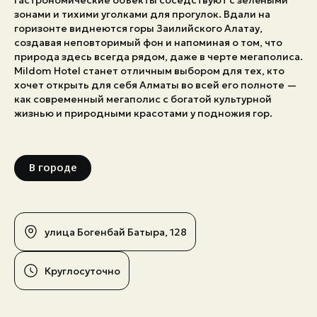
гастрономические объекты соседствуют с зелёными
зонами и тихими уголками для прогулок. Вдали на
Экстренные номера
горизонте виднеются горы Заилийского Алатау,
создавая неповторимый фон и напоминая о том, что
природа здесь всегда рядом, даже в черте мегаполиса.
Mildom Hotel станет отличным выбором для тех, кто
хочет открыть для себя Алматы во всей его полноте —
как современный мегаполис с богатой культурной
жизнью и природными красотами у подножия гор.
В городе
улица Богенбай Батыра, 128
Круглосуточно