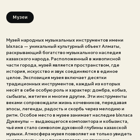
Экстренные номера
Музеи
Музей народных музыкальных инструментов имени
Ыхласа — уникальный культурный объект Алматы,
раскрывающий богатство музыкального наследия
казахского народа. Расположенный в живописной
части города, музей является пространством, где
история, искусство и звук соединяются в единое
целое. Экспозиция музея включает десятки
традиционных инструментов, каждый из которых
несёт в себе особую роль и характер: домбра, кобыз,
сыбызгы, жетиген и многие другие. Эти инструменты
веками сопровождали жизнь кочевников, передавая
эпосы, легенды, радость и скорбь через мелодию и
ритм. Особое место в музее занимает наследие Ыхласа
Дукенулы — выдающегося композитора и кобызиста,
чьё имя стало символом духовной глубины казахской
музыки. Атмосфера музея позволяет не только увидеть