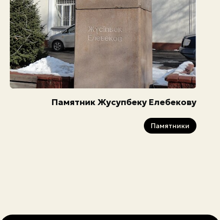
Памятник Жусупбеку Елебекову
Памятники