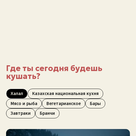
Где ты сегодня будешь
кушать?
Халал
Казахская национальная кухня
Мясо и рыба
Вегетарианское
Бары
Завтраки
Бранчи