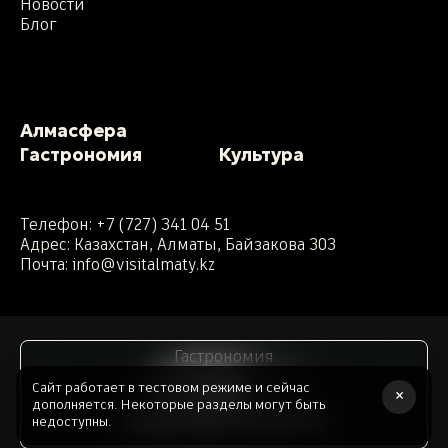
Новости
Блог
Алмасфера
Гастрономия
Культура
Телефон:
+7 (727) 341 04 51
Адрес: Казахстан, Алматы, Байзакова 303
Почта:
info@visitalmaty.kz
Гастрономия
Сайт работает в тестовом режиме и сейчас
×
дополняется. Некоторые разделы могут быть
Аудиогид по Алматы
Сделано командой ATB. 2026 год.
недоступны.