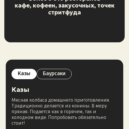
кафе, кофеен, закусочных, точек
стритфуда
in
Дареджани
TOR
е Сауле
Павлин-Мавлин
nts
Рекомендуем
Рекомендуе
комендуем
Рекомендуем
50 best rest
Казы
Баурсаки
Казы
Мясная колбаса домашнего приготовления.
Традиционно делается из конины. В меру
пряная. Подается как в горячем, так и
холодном виде. Попробовать обязательно
стоит!