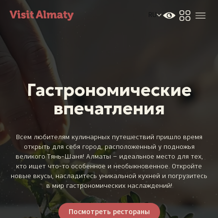
RU
Гастрономические
впечатления
Новости
Всем любителям кулинарных путешествий пришло время
Дата и время
Погода в Алматы
открыть для себя город, расположенный у подножья
26°
великого Тянь-Шаня! Алматы – идеальное место для тех,
C
кто ищет что-то особенное и необыкновенное. Откройте
новые вкусы, насладитесь уникальной кухней и погрузитесь
в мир гастрономических наслаждений!
Мероприятия
Посмотреть рестораны