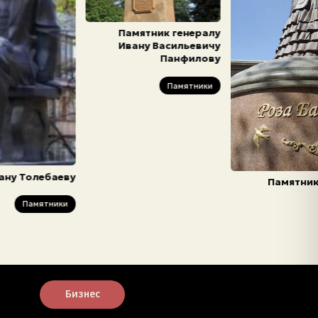
Памятник генералу
Ивану Васильевичу
Панфилову
Памятники
ану Толебаеву
Памятник
Памятники
Бизнес