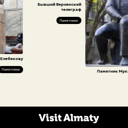
Бывший Верненский
телеграф
Памятники
 Елебекову
Памятники
Памятник Мук