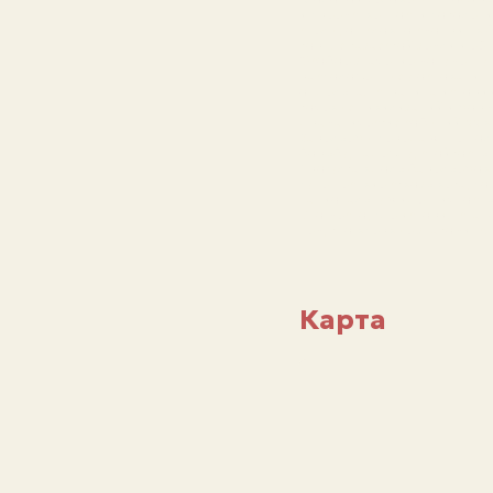
и преемственности поколени
стелы, он словно смотрит в
корнях казахской земли и её
Особое значение монументу
расположенных у основания.
отдельная страница истории
кочевых цивилизаций и форм
драматических событий XX в
Барельефы передают не толь
борьбу, надежду, стойкость 
Прогулка вдоль барельефов
путешествие сквозь века, п
национальную идентичность 
Это место, где история стан
тем, кто впервые знакомится
Карта