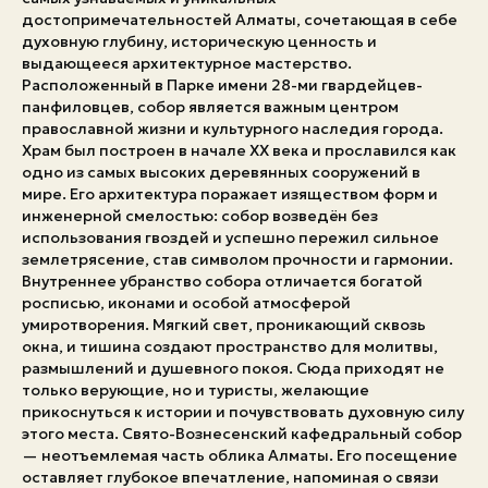
достопримечательностей Алматы, сочетающая в себе
Экстренные номера
духовную глубину, историческую ценность и
выдающееся архитектурное мастерство.
Расположенный в Парке имени 28-ми гвардейцев-
панфиловцев, собор является важным центром
православной жизни и культурного наследия города.
Храм был построен в начале XX века и прославился как
одно из самых высоких деревянных сооружений в
мире. Его архитектура поражает изяществом форм и
инженерной смелостью: собор возведён без
использования гвоздей и успешно пережил сильное
землетрясение, став символом прочности и гармонии.
Внутреннее убранство собора отличается богатой
росписью, иконами и особой атмосферой
умиротворения. Мягкий свет, проникающий сквозь
окна, и тишина создают пространство для молитвы,
размышлений и душевного покоя. Сюда приходят не
только верующие, но и туристы, желающие
прикоснуться к истории и почувствовать духовную силу
этого места. Свято-Вознесенский кафедральный собор
— неотъемлемая часть облика Алматы. Его посещение
оставляет глубокое впечатление, напоминая о связи