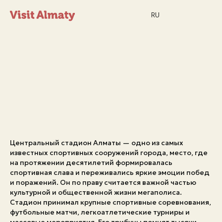
RU
Центральны
стадион
Новости
Центральный стадион Алматы — одно из самых
Дата и время
Погода в Алматы
известных спортивных сооружений города, место, где
26°
на протяжении десятилетий формировалась
C
спортивная слава и переживались яркие эмоции побед
и поражений. Он по праву считается важной частью
культурной и общественной жизни мегаполиса.
Мероприятия
Стадион принимал крупные спортивные соревнования,
футбольные матчи, легкоатлетические турниры и