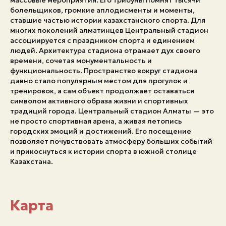
массовые мероприятия. Его трибуны помнят тысячи
болельщиков, громкие аплодисменты и моменты,
Экстренные номера
ставшие частью истории казахстанского спорта. Для
многих поколений алматинцев Центральный стадион
ассоциируется с праздником спорта и единением
людей. Архитектура стадиона отражает дух своего
времени, сочетая монументальность и
функциональность. Пространство вокруг стадиона
давно стало популярным местом для прогулок и
тренировок, а сам объект продолжает оставаться
символом активного образа жизни и спортивных
традиций города. Центральный стадион Алматы — это
не просто спортивная арена, а живая летопись
городских эмоций и достижений. Его посещение
позволяет почувствовать атмосферу больших событий
и прикоснуться к истории спорта в южной столице
Казахстана.
Карта