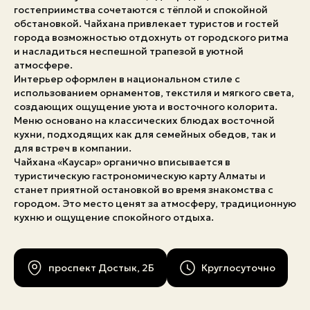
гостеприимства сочетаются с тёплой и спокойной
обстановкой. Чайхана привлекает туристов и гостей
города возможностью отдохнуть от городского ритма
и насладиться неспешной трапезой в уютной
атмосфере.
Интерьер оформлен в национальном стиле с
использованием орнаментов, текстиля и мягкого света,
создающих ощущение уюта и восточного колорита.
Меню основано на классических блюдах восточной
кухни, подходящих как для семейных обедов, так и
для встреч в компании.
Чайхана «Каусар» органично вписывается в
туристическую гастрономическую карту Алматы и
станет приятной остановкой во время знакомства с
городом. Это место ценят за атмосферу, традиционную
кухню и ощущение спокойного отдыха.
проспект Достык, 2Б
Круглосуточно