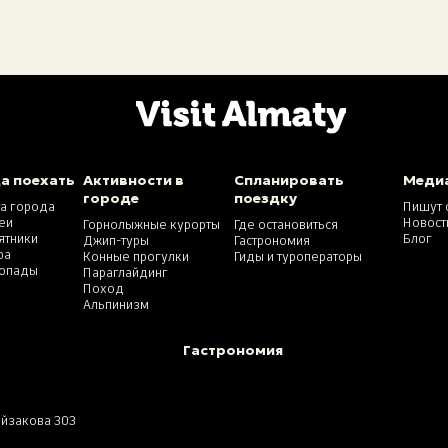
а поехать
Активности в
Спланировать
Меди
городе
поездку
та города
Пишут 
еи
Новост
Горнолыжные курорты
Где остановиться
ятники
Блог
Джип-туры
Гастрономия
ра
Конные прогулки
Гиды и туроператоры
опады
Параглайдинг
Поход
Альпинизм
Гастрономия
айзакова 303