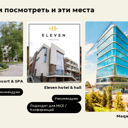
 посмотреть и эти места
esort & SPA
Eleven hotel & hall
екомендуем
Рекомендуем
Подходит для MICE /
Конференций
Maqa