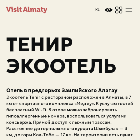
RU
ТЕНИР
ЭКООТЕЛЬ
Новости
Отель в предгорьях Заилийского Алатау
Дата и время
Погода в Алматы
Экоотель Tenir с рестораном расположен в Алматы, в 7
26°
км от спортивного комплекса «Медеу». К услугам гостей
C
бесплатный Wi-Fi. В отеле можно забронировать
гипоаллергенные номера, воспользоваться услугами
консьержа. Прямой доступ к лыжным трассам.
Мероприятия
Расстояние до горнолыжного курорта Шымбулак — 3
км, до горы Кок-Тобе — 17 км. На территории есть пункт