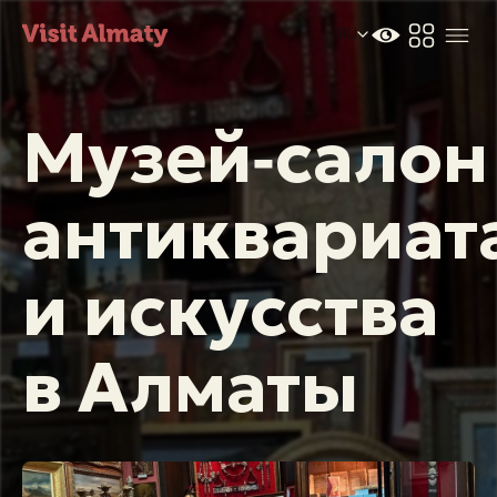
RU
Музей‑салон
антиквариат
Новости
и искусства
Дата и время
Погода в Алматы
26°
в Алматы
C
Мероприятия