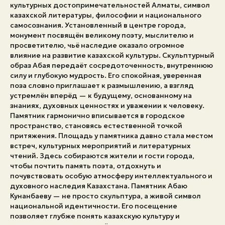
культурных достопримечательностей Алматы, символ
казахской литературы, философии и национального
Экстренные номера
самосознания. Установленный в центре города,
монумент посвящён великому поэту, мыслителю и
просветителю, чьё наследие оказало огромное
влияние на развитие казахской культуры. Скульптурный
образ Абая передаёт сосредоточенность, внутреннюю
силу и глубокую мудрость. Его спокойная, уверенная
поза словно приглашает к размышлению, а взгляд
устремлён вперёд — к будущему, основанному на
знаниях, духовных ценностях и уважении к человеку.
Памятник гармонично вписывается в городское
пространство, становясь естественной точкой
притяжения. Площадь у памятника давно стала местом
встреч, культурных мероприятий и литературных
чтений. Здесь собираются жители и гости города,
чтобы почтить память поэта, отдохнуть и
почувствовать особую атмосферу интеллектуального и
духовного наследия Казахстана. Памятник Абаю
Кунанбаеву — не просто скульптура, а живой символ
национальной идентичности. Его посещение
позволяет глубже понять казахскую культуру и