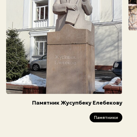
Памятник Жусупбеку Елебекову
Памятники