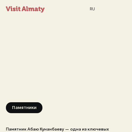
RU
Памятник
Абаю
Новости
Кунанбаеву
Дата и время
Погода в Алматы
26°
C
Памятники
Мероприятия
Памятник Абаю Кунанбаеву — одна из ключевых