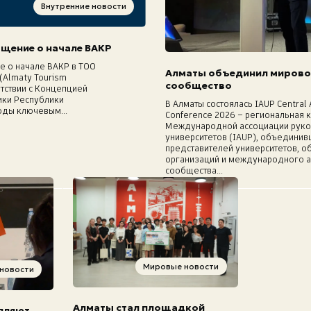
Внутренние новости
щение о начале ВАКР
 о начале ВАКР в ТОО
Алматы объединил мирово
(Almaty Tourism
сообщество
етствии с Концепцией
ики Республики
В Алматы состоялась IAUP Central 
оды ключевым...
Conference 2026 – региональная
Международной ассоциации рук
университетов (IAUP), объединив
представителей университетов, 
организаций и международного 
сообщества...
Мировые новости
 новости
Алматы стал площадкой
пляют