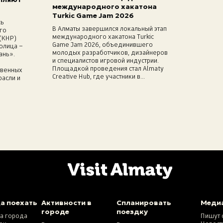
международного хакатона
Turkic Game Jam 2026
сь
В Алматы завершился локальный этап
го
международного хакатона Turkic
(КНР)
Game Jam 2026, объединившего
олица –
молодых разработчиков, дизайнеров
ань».
и специалистов игровой индустрии.
Площадкой проведения стал Almaty
твенных
Creative Hub, где участники в...
расли и
а поехать
Активности в
Спланировать
Меди
городе
поездку
та города
Пишут 