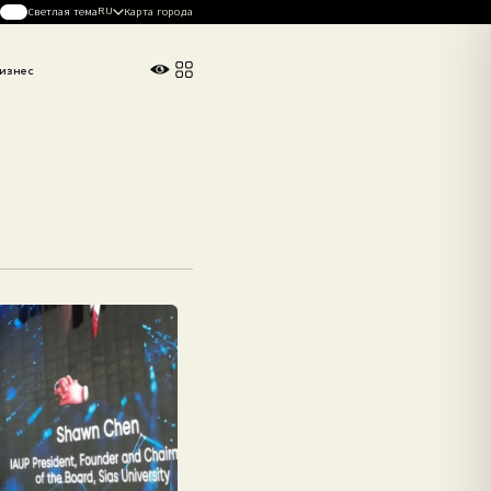
RU
Светлая тема
Карта города
изнес
Погода в Алматы
26°
C