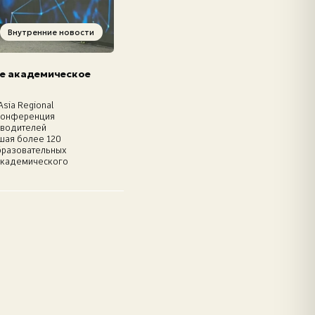
Внутренние новости
е академическое
Asia Regional
 конференция
оводителей
шая более 120
образовательных
академического