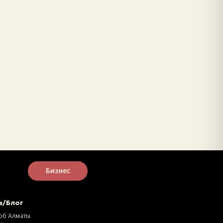
Бизнес
а/Блог
об Алматы