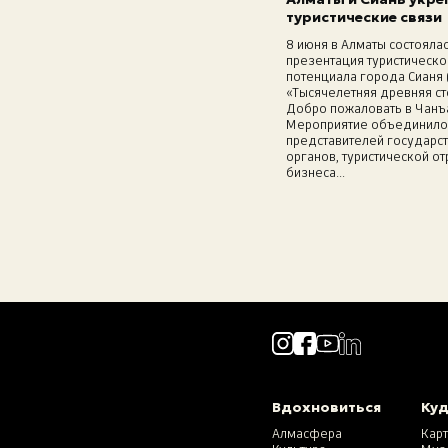
туристические связи
8 июня в Алматы состояла
презентация туристическо
потенциала города Сианя 
«Тысячелетняя древняя ст
Добро пожаловать в Чанъ
Мероприятие объединило
представителей государс
органов, туристической от
бизнеса...
Вдохновиться
Куд
Алмасфера
Кар