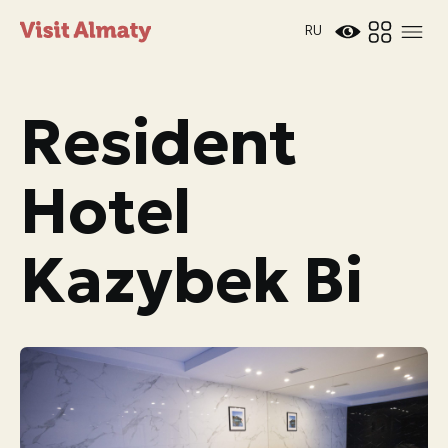
RU
Resident
Hotel
Новости
Kazybek Bi
Дата и время
Погода в Алматы
26°
C
Мероприятия