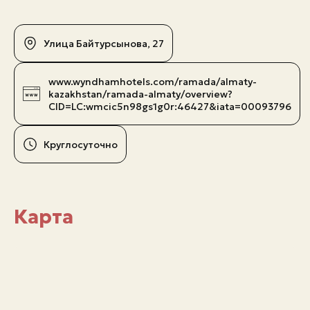
Улица Байтурсынова, 27
www.wyndhamhotels.com/ramada/almaty-
kazakhstan/ramada-almaty/overview?
CID=LC:wmcic5n98gs1g0r:46427&iata=00093796
Круглосуточно
Карта