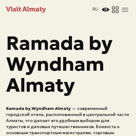
RU
Ramada by
Wyndham
Новости
Almaty
Дата и время
Погода в Алматы
26°
C
Ramada by Wyndham Almaty
— современный
городской отель, расположенный в центральной части
Алматы, что делает его удобным выбором для
Мероприятия
туристов и деловых путешественников. Близость к
основным транспортным магистралям, торговым