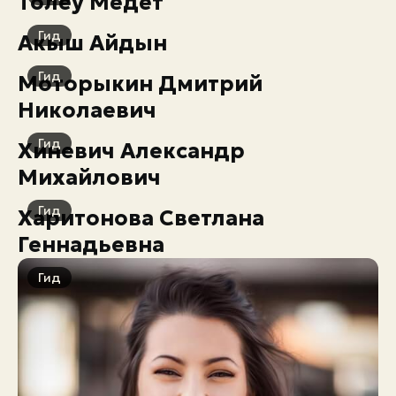
Толеу Медет
Экстренные номера
Гид
Акыш Айдын
Гид
Моторыкин Дмитрий
Николаевич
Гид
Хиневич Александр
Михайлович
Гид
Харитонова Светлана
Геннадьевна
Гид