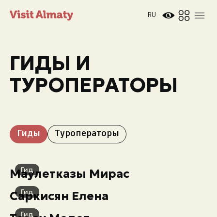
RU
ГИДЫ И
ТУРОПЕРАТОРЫ
Новости
Гиды
Туроператоры
Дата и время
Погода в Алматы
26°
C
Гид
Маулетказы Мирас
Гид
Саркисян Елена
Мероприятия
Гид