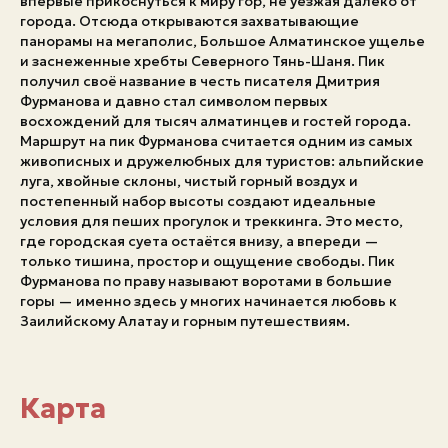
впервые прикоснуться к миру гор, не уезжая далеко от
города. Отсюда открываются захватывающие
Экстренные номера
панорамы на мегаполис, Большое Алматинское ущелье
и заснеженные хребты Северного Тянь-Шаня. Пик
получил своё название в честь писателя Дмитрия
Фурманова и давно стал символом первых
восхождений для тысяч алматинцев и гостей города.
Маршрут на пик Фурманова считается одним из самых
живописных и дружелюбных для туристов: альпийские
луга, хвойные склоны, чистый горный воздух и
постепенный набор высоты создают идеальные
условия для пеших прогулок и треккинга. Это место,
где городская суета остаётся внизу, а впереди —
только тишина, простор и ощущение свободы. Пик
Фурманова по праву называют воротами в большие
горы — именно здесь у многих начинается любовь к
Заилийскому Алатау и горным путешествиям.
Карта