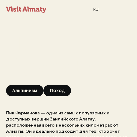
RU
Пик
Фурманова
Новости
Альпинизм
Поход
Дата и время
Погода в Алматы
26°
C
Пик Фурманова — одна из самых популярных и
доступных вершин Заилийского Алатау,
Мероприятия
расположенная всего в нескольких километрах от
Алматы. Он идеально подходит для тех, кто хочет