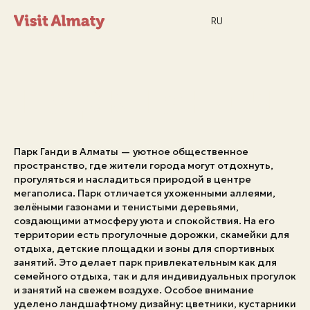
RU
Парк Ганди
Парк Ганди в Алматы — уютное общественное
Новости
пространство, где жители города могут отдохнуть,
прогуляться и насладиться природой в центре
мегаполиса. Парк отличается ухоженными аллеями,
зелёными газонами и тенистыми деревьями,
Дата и время
Погода в Алматы
26°
создающими атмосферу уюта и спокойствия. На его
территории есть прогулочные дорожки, скамейки для
C
отдыха, детские площадки и зоны для спортивных
занятий. Это делает парк привлекательным как для
семейного отдыха, так и для индивидуальных прогулок
Мероприятия
и занятий на свежем воздухе. Особое внимание
уделено ландшафтному дизайну: цветники, кустарники