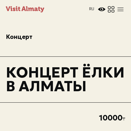
RU
Концерт
Новости
КОНЦЕРТ ЁЛКИ
В АЛМАТЫ
Дата и время
Погода в Алматы
26°
C
10000
Мероприятия