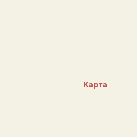
человека с природой, где к
силу и вдохновение.
Карта