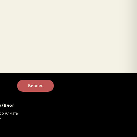
Бизнес
а/Блог
об Алматы
и