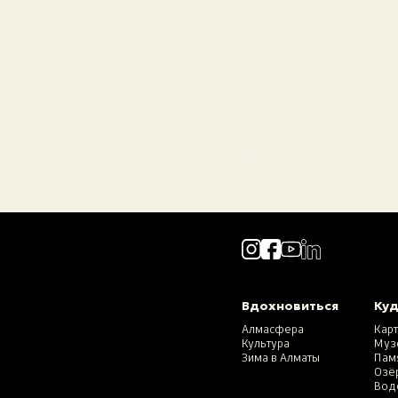
Вдохновиться
Куд
Алмасфера
Кар
Культура
Муз
Зима в Алматы
Пам
Озё
Вод