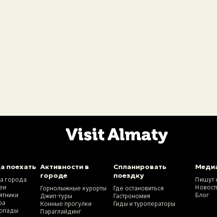
а поехать
Активности в
Спланировать
Меди
городе
поездку
та города
Пишут 
еи
Новост
Горнолыжные курорты
Где остановиться
ятники
Блог
Джип-туры
Гастрономия
ра
Конные прогулки
Гиды и туроператоры
опады
Параглайдинг