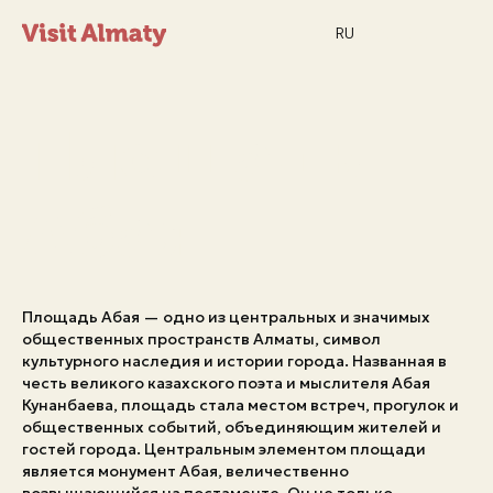
RU
Площадь
Абая
Новости
Площадь Абая — одно из центральных и значимых
Дата и время
Погода в Алматы
общественных пространств Алматы, символ
26°
культурного наследия и истории города. Названная в
C
честь великого казахского поэта и мыслителя Абая
Кунанбаева, площадь стала местом встреч, прогулок и
общественных событий, объединяющим жителей и
Мероприятия
гостей города. Центральным элементом площади
является монумент Абая, величественно