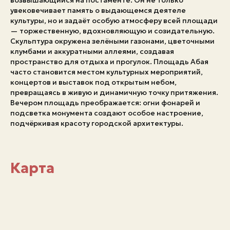
возвышающийся на постаменте. Он не только
увековечивает память о выдающемся деятеле
Экстренные номера
культуры, но и задаёт особую атмосферу всей площади
— торжественную, вдохновляющую и созидательную.
Скульптура окружена зелёными газонами, цветочными
клумбами и аккуратными аллеями, создавая
пространство для отдыха и прогулок. Площадь Абая
часто становится местом культурных мероприятий,
концертов и выставок под открытым небом,
превращаясь в живую и динамичную точку притяжения.
Вечером площадь преображается: огни фонарей и
подсветка монумента создают особое настроение,
подчёркивая красоту городской архитектуры.
Карта