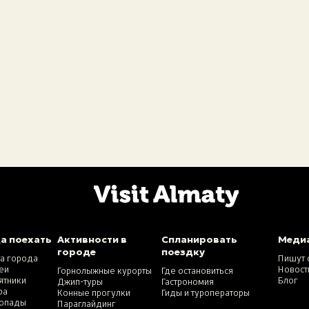
а поехать
Активности в
Спланировать
Меди
городе
поездку
та города
Пишут 
еи
Новост
Горнолыжные курорты
Где остановиться
ятники
Блог
Джип-туры
Гастрономия
ра
Конные прогулки
Гиды и туроператоры
опады
Параглайдинг