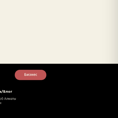
Бизнес
а/Блог
об Алматы
и