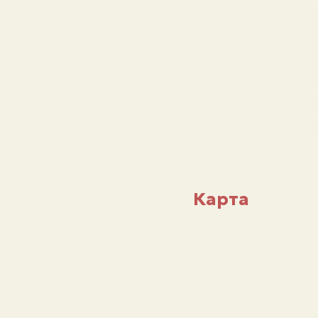
классическая музыка, народ
музыкальные направления с
культурном пространстве. Н
симфонические оркестры, хо
ансамбли народных инструме
исполнители из Казахстана и
филармонии отличается раз
мировую классику, так и про
композиторов, сохраняя и р
музыкальные традиции. Здан
является архитектурной до
узнаваемой и любимой горож
проведения концертов, фест
создавая особую атмосферу
вдохновения.
Карта