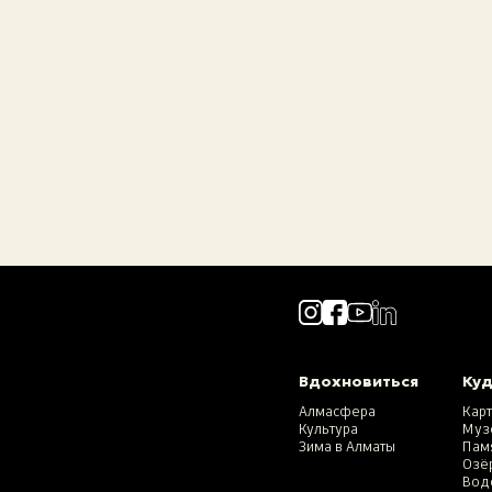
Вдохновиться
Куд
Алмасфера
Кар
Культура
Муз
Зима в Алматы
Пам
Озё
Вод