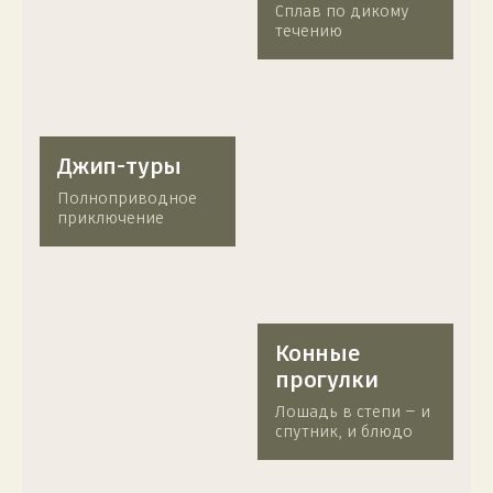
сквозь
Сплав по дикому
облака
течению
Джип-
Джип-туры
туры
Полноприводное
приключение
Конные
Конные
прогулки
прогулки
Лошадь в степи — и
спутник, и блюдо