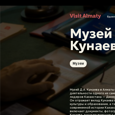
Вдохн
Вдохновитьс
Куда поехат
Активности в
Спланироват
Музей 
Алмасфера
Карта города
Горнолыжные курорты
Где остановиться
Кунае
Культура
Музеи
Джип-туры
Гастрономия
Зима в Алматы
Памятники
Конные прогулки
Гиды и туроператоры
Озёра
Параглайдинг
Водопады
Поход
Новости
Альпинизм
Музеи
Музей Д.А. Кунаева в Алматы
деятельности одного из сам
лидеров Казахстана — Динм
Он отражает вклад Кунаева в
культуры и образования, а т
современной истории Казахс
включает документы, фотогр
Кунаева, рассказывающие о 