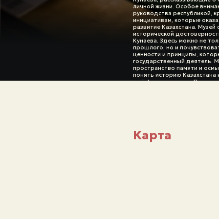
личной жизни. Особое внима
руководства республикой, к
инициативам, которые оказа
развитие Казахстана. Музей
исторической достоверности
Кунаева. Здесь можно не тол
прошлого, но и почувствова
ценности и принципы, кото
государственный деятель. Му
пространство памяти и осм
понять историю Казахстана
в её формировании. Посещен
возможность прикоснуться к
оставившего заметный след 
Карта