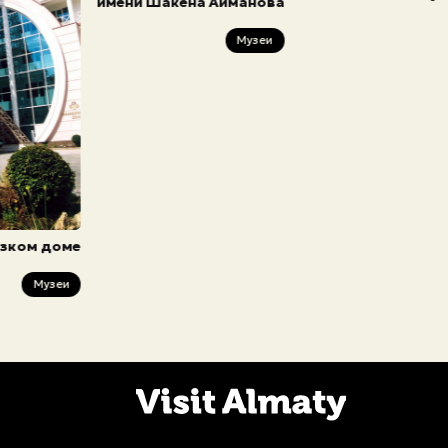
имени Шакена Айманова
Музеи
узком доме
Музеи