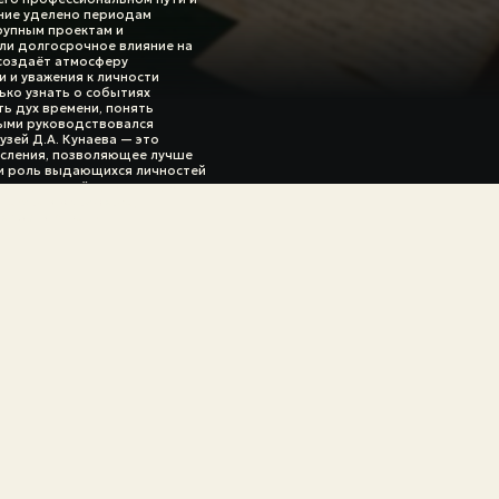
ние уделено периодам
рупным проектам и
ли долгосрочное влияние на
 создаёт атмосферу
 и уважения к личности
ько узнать о событиях
ть дух времени, понять
рыми руководствовался
зей Д.А. Кунаева — это
ысления, позволяющее лучше
 и роль выдающихся личностей
ие музея даёт уникальную
 наследию человека,
в жизни страны.