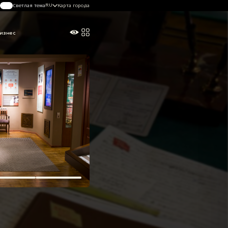
RU
Светлая тема
Карта города
изнес
Погода в Алматы
26°
C