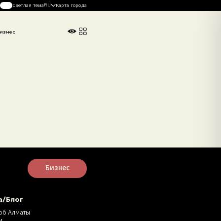
RU
Светлая тема
Карта города
изнес
Погода в Алматы
26°
C
Бизнес
а/Блог
об Алматы
и