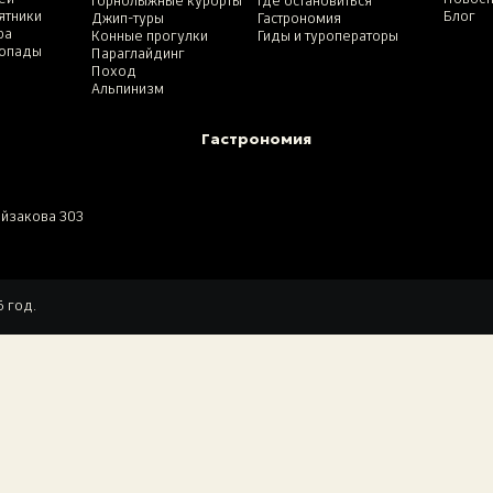
Горнолыжные курорты
Где остановиться
ятники
Блог
Джип-туры
Гастрономия
ра
Конные прогулки
Гиды и туроператоры
опады
Параглайдинг
Поход
Альпинизм
Гастрономия
айзакова 303
 год.