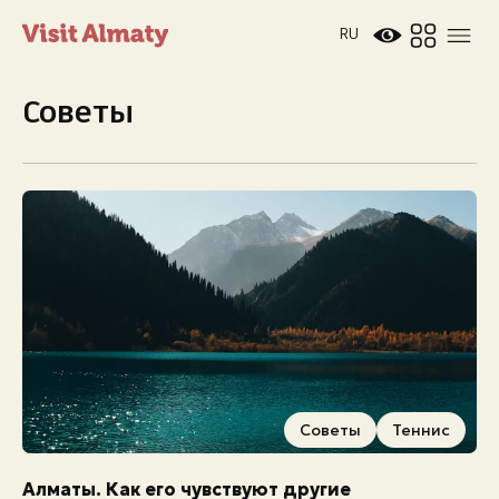
RU
Советы
Новости
Дата и время
Погода в Алматы
26°
C
Советы
Теннис
Мероприятия
Алматы. Как его чувствуют другие