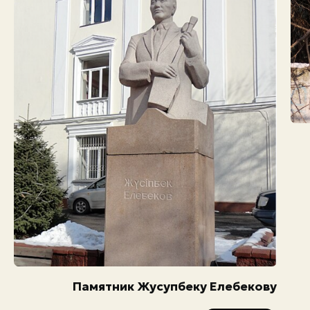
Памятник Жусупбеку Елебекову