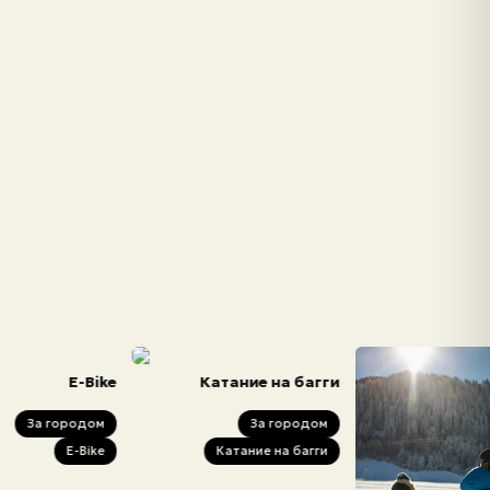
E-Bike
Катание на багги
За городом
За городом
E-Bike
Катание на багги