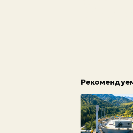
лошадьми конные клубы, шк
Можно отметить конный цент
Horse Riding, Qazaq riders, 
Заодно, как правило, турист
культурными традициями каза
кочевники, пробуют национа
и устраивают фотосессии.
Рекомендуем