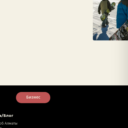
Бизнес
а/Блог
об Алматы