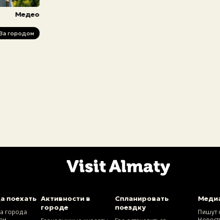
Медео
За городом
а поехать
Активности в
Спланировать
Меди
городе
поездку
та города
Пишут 