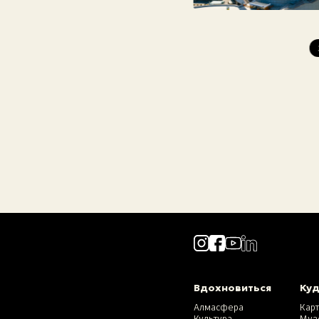
Вдохновиться
Куд
Алмасфера
Кар