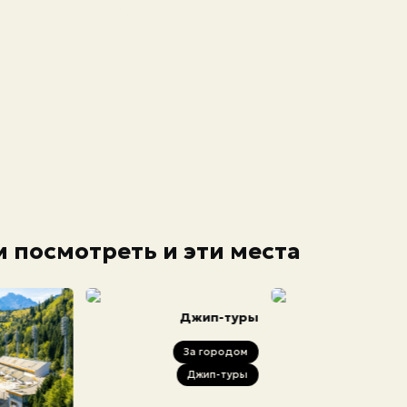
олы, центры верховой езды.
р Oi-Qaragai, клуб Shymbulak
конный клуб Алматы WOW RIDERS.
ы-наездники знакомятся с
хов, узнают как и чем жили
льную кухню, стреляют из лука
 посмотреть и эти места
Джип-туры
За городом
Джип-туры